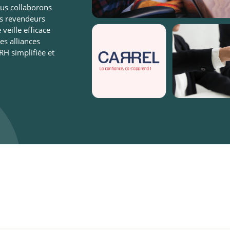
ous collaborons
es revendeurs
veille efficace
es alliances
RH simplifiée et