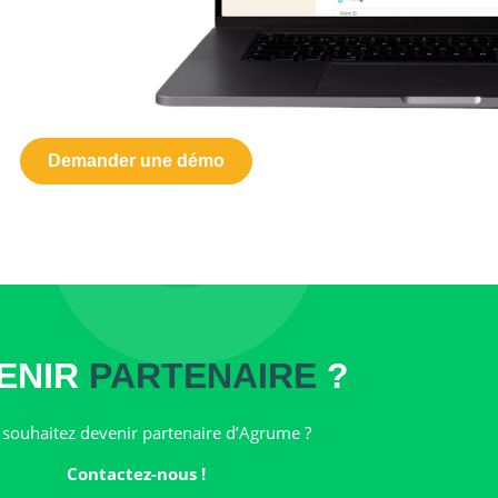
Demander une démo
ENIR
PARTENAIRE
?
souhaitez devenir partenaire d’Agrume ?
Contactez-nous !