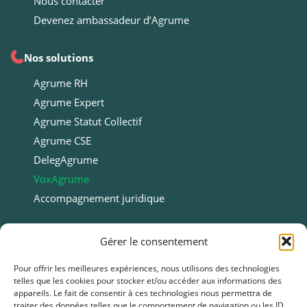
Nous contacter
Devenez ambassadeur d’Agrume
Nos solutions
Agrume RH
Agrume Expert
Agrume Statut Collectif
Agrume CSE
DelegAgrume
VoxAgrume
Accompagnement juridique
Ressources
Gérer le consentement
Ressources
Pour offrir les meilleures expériences, nous utilisons des technologies
telles que les cookies pour stocker et/ou accéder aux informations des
Webinars
appareils. Le fait de consentir à ces technologies nous permettra de
Cas clients
traiter des données telles que le comportement de navigation ou les ID