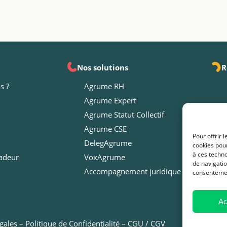
Nos solutions
R
s ?
Agrume RH
Agrume Expert
Agrume Statut Collectif
Agrume CSE
Pour offrir 
DelegAgrume
cookies pour
à ces techn
adeur
VoxAgrume
de navigatio
Accompagnement juridique
consentement
Ac
gales
–
Politique de Confidentialité
–
CGU / CGV