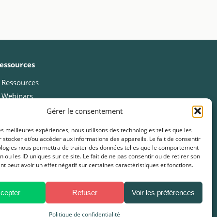
essources
Ressources
Webinars
Cas clients
Gérer le consentement
Fiches pratiques
les meilleures expériences, nous utilisons des technologies telles que les
Livres blancs & Guides
 stocker et/ou accéder aux informations des appareils. Le fait de consentir
ologies nous permettra de traiter des données telles que le comportement
Boîtes à outils
n ou les ID uniques sur ce site. Le fait de ne pas consentir ou de retirer son
Presse
 peut avoir un effet négatif sur certaines caractéristiques et fonctions.
FAQ
cepter
Refuser
Voir les préférences
Politique de confidentialité