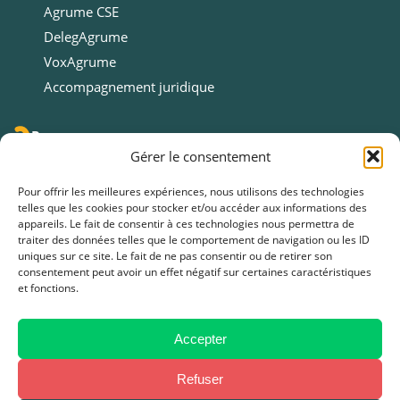
Agrume CSE
DelegAgrume
VoxAgrume
Accompagnement juridique
Ressources
Gérer le consentement
Ressources
Pour offrir les meilleures expériences, nous utilisons des technologies
Webinars
telles que les cookies pour stocker et/ou accéder aux informations des
appareils. Le fait de consentir à ces technologies nous permettra de
Cas clients
traiter des données telles que le comportement de navigation ou les ID
Fiches pratiques
uniques sur ce site. Le fait de ne pas consentir ou de retirer son
consentement peut avoir un effet négatif sur certaines caractéristiques
Livres blancs & Guides
et fonctions.
Boîtes à outils
Presse
Accepter
FAQ
Refuser