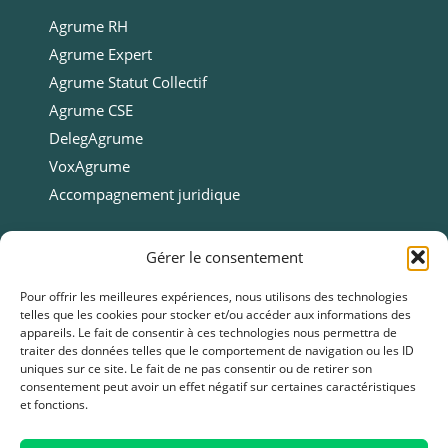
Agrume RH
Agrume Expert
Agrume Statut Collectif
Agrume CSE
DelegAgrume
VoxAgrume
Accompagnement juridique
Ressources
Gérer le consentement
Ressources
Pour offrir les meilleures expériences, nous utilisons des technologies
telles que les cookies pour stocker et/ou accéder aux informations des
Webinars
appareils. Le fait de consentir à ces technologies nous permettra de
Cas clients
traiter des données telles que le comportement de navigation ou les ID
uniques sur ce site. Le fait de ne pas consentir ou de retirer son
Fiches pratiques
consentement peut avoir un effet négatif sur certaines caractéristiques
et fonctions.
Livres blancs & Guides
Boîtes à outils