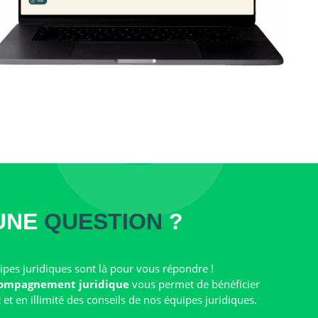
UNE
QUESTION
?
pes juridiques sont là pour vous répondre !
ompagnement juridique
vous permet de bénéficier
t en illimité des conseils de nos équipes juridiques.