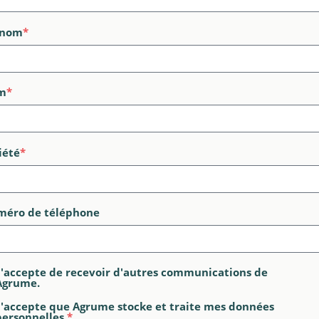
énom
*
m
*
iété
*
éro de téléphone
J'accepte de recevoir d'autres communications de
Agrume.
J'accepte que Agrume stocke et traite mes données
personnelles.
*