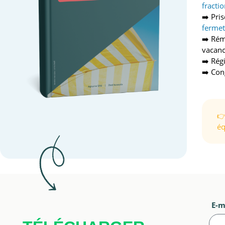
fracti
➡️ Pri
fermet
➡️ Rém
vacan
➡️ Rég
➡️ Con
👉
éq
E-m