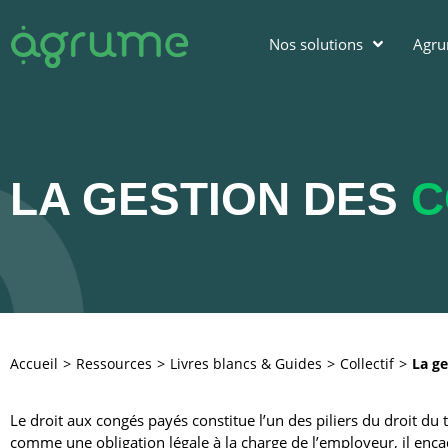
Nos solutions
Agr
LA GESTION DES
C
Accueil
Ressources
Livres blancs & Guides
Collectif
La ge
Le droit aux congés payés constitue l’un des piliers du droit du tr
comme une obligation légale à la charge de l’employeur, il enca