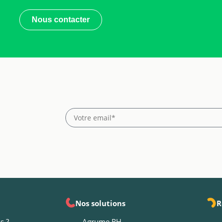
Nous contacter
Nos solutions
R
s ?
Agrume RH