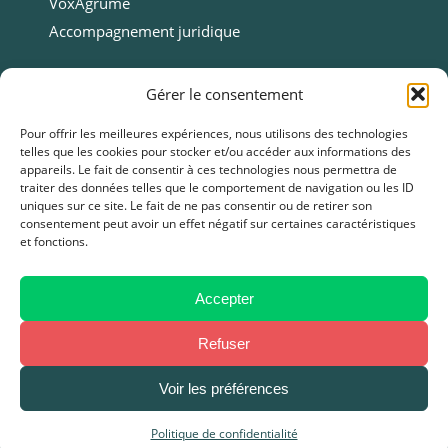
VoxAgrume
Accompagnement juridique
Ressources
Gérer le consentement
Ressources
Pour offrir les meilleures expériences, nous utilisons des technologies
telles que les cookies pour stocker et/ou accéder aux informations des
Webinars
appareils. Le fait de consentir à ces technologies nous permettra de
Cas clients
traiter des données telles que le comportement de navigation ou les ID
uniques sur ce site. Le fait de ne pas consentir ou de retirer son
Fiches pratiques
consentement peut avoir un effet négatif sur certaines caractéristiques
et fonctions.
Livres blancs & Guides
Boîtes à outils
Presse
Accepter
FAQ
Refuser
Voir les préférences
Mentions légales
–
Politique de Confidentialité
–
CGU / CGV
Politique de confidentialité