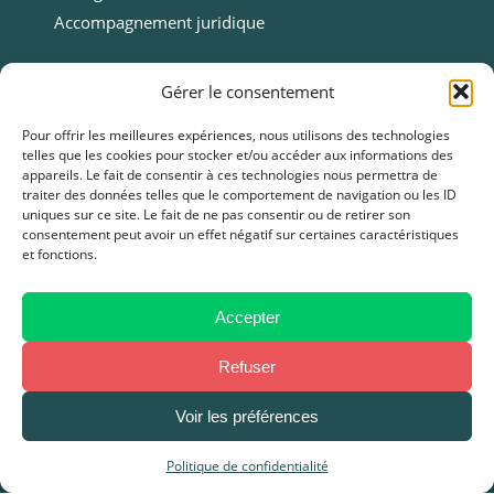
Accompagnement juridique
Ressources
Gérer le consentement
Ressources
Pour offrir les meilleures expériences, nous utilisons des technologies
telles que les cookies pour stocker et/ou accéder aux informations des
Webinars
appareils. Le fait de consentir à ces technologies nous permettra de
Cas clients
traiter des données telles que le comportement de navigation ou les ID
uniques sur ce site. Le fait de ne pas consentir ou de retirer son
Fiches pratiques
consentement peut avoir un effet négatif sur certaines caractéristiques
et fonctions.
Livres blancs & Guides
Boîtes à outils
Presse
Accepter
FAQ
Refuser
Voir les préférences
Mentions légales
–
Politique de Confidentialité
–
CGU / CGV
Politique de confidentialité