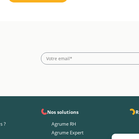
Nos solutions
R
s ?
Agrume RH
Agrume Expert