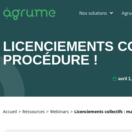
Nos solutions
Agr
LICENCIEMENTS CO
PROCÉDURE !
avril 1
Accueil
Ressources
Webinars
Licenciements collectifs : ma