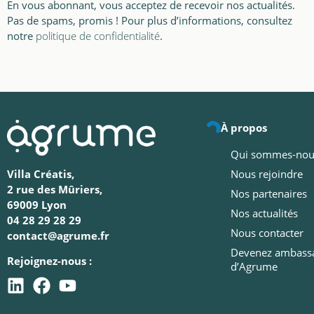
En vous abonnant, vous acceptez de recevoir nos actualités.
Pas de spams, promis ! Pour plus d’informations, consultez
notre
politique de confidentialité
.
À propos
Qui sommes-nou
Nous rejoindre
Villa Créatis,
2 rue des Mûriers,
Nos partenaires
69009 Lyon
Nos actualités
04 28 29 28 29
Nous contacter
contact@agrume.fr
Devenez ambass
Rejoignez-nous :
d’Agrume