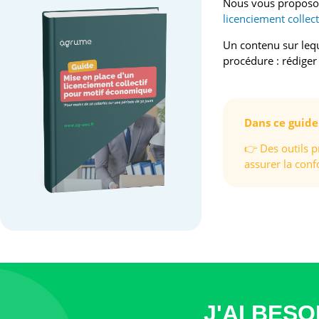
Nous vous propos
licenciement collect
Un contenu sur leq
procédure : rédiger
Dans ce guide 
👉 Des outils p
assurer la conf
J'AI BESO