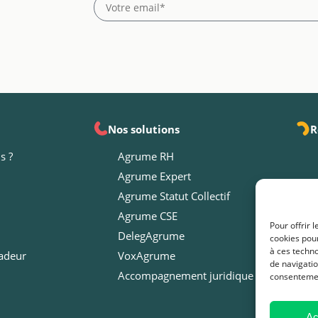
Nos solutions
R
s ?
Agrume RH
Agrume Expert
Agrume Statut Collectif
Agrume CSE
Pour offrir 
DelegAgrume
cookies pour
à ces techn
adeur
VoxAgrume
de navigatio
Accompagnement juridique
consentement
Ac