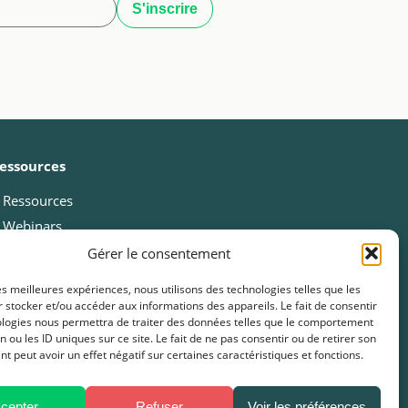
essources
Ressources
Webinars
Cas clients
Gérer le consentement
Fiches pratiques
les meilleures expériences, nous utilisons des technologies telles que les
Livres blancs & Guides
 stocker et/ou accéder aux informations des appareils. Le fait de consentir
ologies nous permettra de traiter des données telles que le comportement
Boîtes à outils
n ou les ID uniques sur ce site. Le fait de ne pas consentir ou de retirer son
Presse
 peut avoir un effet négatif sur certaines caractéristiques et fonctions.
FAQ
cepter
Refuser
Voir les préférences