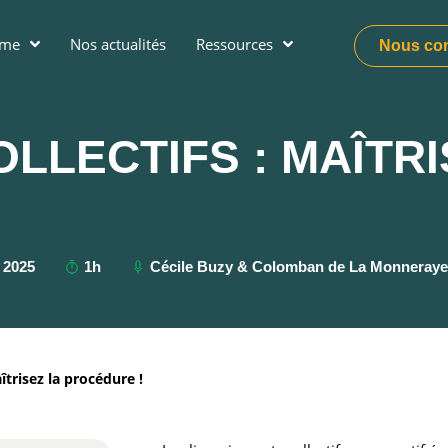
ume
Nos actualités
Ressources
Nous con
LLECTIFS : MAÎTRI
, 2025
1h
Cécile Buzy & Colomban de La Monneraye
îtrisez la procédure !