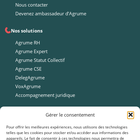
Nous contacter
Devenez ambassadeur d’Agrume
Nos solutions
Agrume RH
Agrume Expert
Agrume Statut Collectif
Agrume CSE
DelegAgrume
VoxAgrume
Accompagnement juridique
Ressources
Gérer le consentement
Ressources
Pour offrir les meilleures expériences, nous utilisons des technologies
telles que les cookies pour stocker et/ou accéder aux informations des
Webinars
appareils. Le fait de consentir à ces technologies nous permettra de