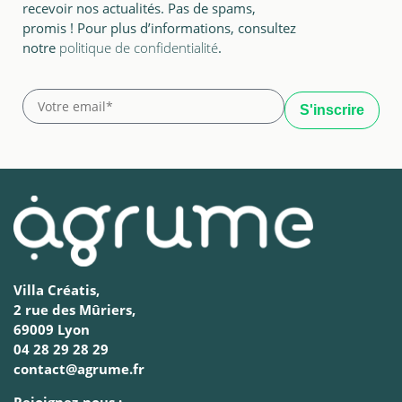
recevoir nos actualités. Pas de spams,
promis ! Pour plus d’informations, consultez
notre
politique de confidentialité
.
Villa Créatis,
2 rue des Mûriers,
69009 Lyon
04 28 29 28 29
contact@agrume.fr
Rejoignez-nous :