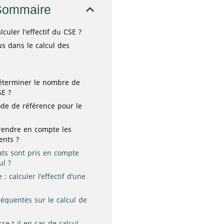
Sommaire
uler l'effectif du CSE ?
us dans le calcul des
terminer le nombre de
SE ?
ode de référence pour le
endre en compte les
ents ?
ats sont pris en compte
ul ?
: calculer l’effectif d’une
réquentes sur le calcul de
E
se-t-il en cas de calcul