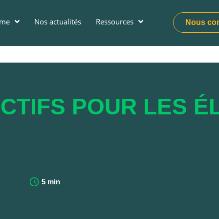
ume
Nos actualités
Ressources
Nous con
CTIFS POUR LES É
5 min