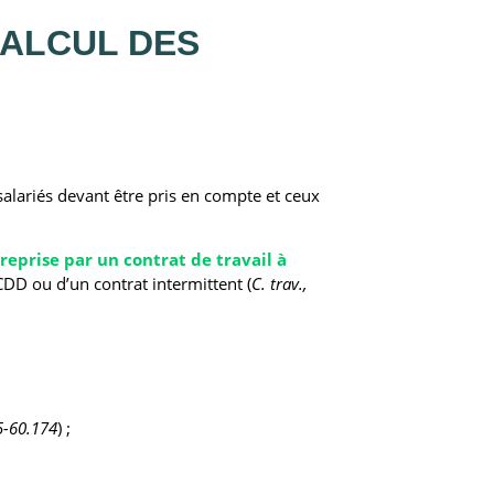
CALCUL DES
es salariés devant être pris en compte et ceux
ntreprise par un contrat de travail à
 CDD ou d’un contrat intermittent (
C. trav.,
75-60.174
) ;