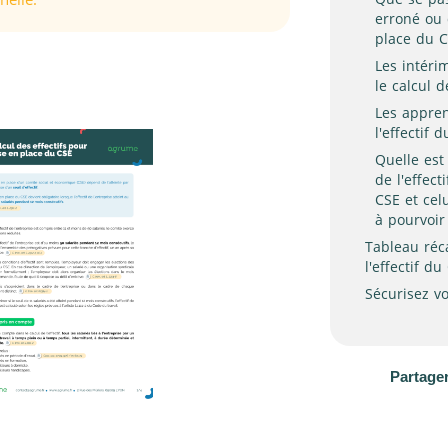
erroné ou 
place du C
Les intéri
le calcul d
Les appren
l'effectif 
Quelle est 
de l'effec
CSE et cel
à pourvoir
Tableau réc
l'effectif du
Sécurisez v
Partager