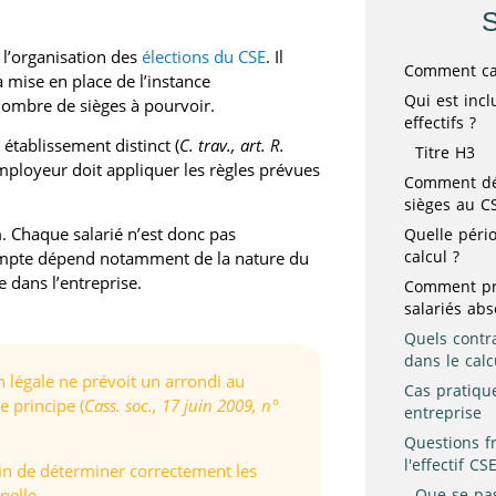
l’organisation des
élections du CSE
. Il
Comment calc
la mise en place de l’instance
Qui est incl
nombre de sièges à pourvoir.
effectifs ?
 établissement distinct (
C. trav., art. R.
Titre H3
l’employeur doit appliquer les règles prévues
Comment dé
sièges au C
n
. Chaque salarié n’est donc pas
Quelle péri
calcul ?
ompte dépend notamment de la nature du
e dans l’entreprise.
Comment pr
salariés abs
Quels contr
dans le calc
n légale ne prévoit un arrondi au
Cas pratique 
 principe (
Cass. soc., 17 juin 2009, n°
entreprise
Questions f
l'effectif CS
 afin de déterminer correctement les
nelle.
Que se pas