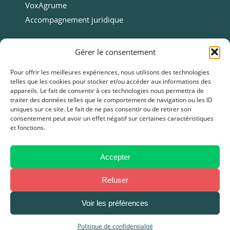
VoxAgrume
Accompagnement juridique
Ressources
Gérer le consentement
Ressources
Pour offrir les meilleures expériences, nous utilisons des technologies
telles que les cookies pour stocker et/ou accéder aux informations des
Webinars
appareils. Le fait de consentir à ces technologies nous permettra de
Cas clients
traiter des données telles que le comportement de navigation ou les ID
uniques sur ce site. Le fait de ne pas consentir ou de retirer son
Fiches pratiques
consentement peut avoir un effet négatif sur certaines caractéristiques
et fonctions.
Livres blancs & Guides
Boîtes à outils
Presse
Accepter
FAQ
Refuser
Voir les préférences
Mentions légales
–
Politique de Confidentialité
–
CGU / CGV
Politique de confidentialité