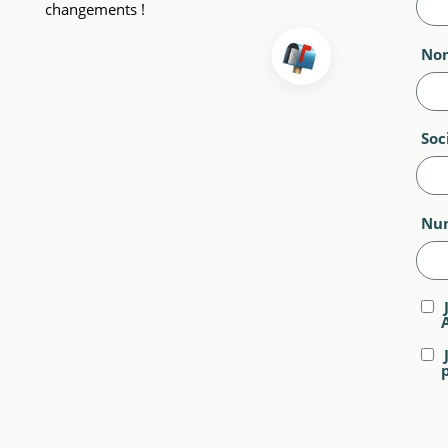
changements !
No
Soc
Num