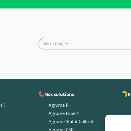
Nos solutions
R
s ?
Agrume RH
Agrume Expert
Agrume Statut Collectif
Agrume CSE