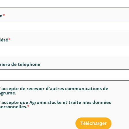
m
*
iété
*
éro de téléphone
J'accepte de recevoir d'autres communications de
Agrume.
J'accepte que Agrume stocke et traite mes données
personnelles.
*