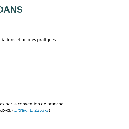
 DANS
ndations et bonnes pratiques
évues par la convention de branche
x-ci. (
C. trav., L. 2253-3
)