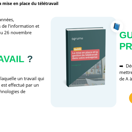
a mise en place du télétravail
années,
de l’information et
 du 26 novembre
GU
PR
AVAIL
?
➡️ Déc
mettre
laquelle un travail qui
de A à
 est effectué par un
chnologies de