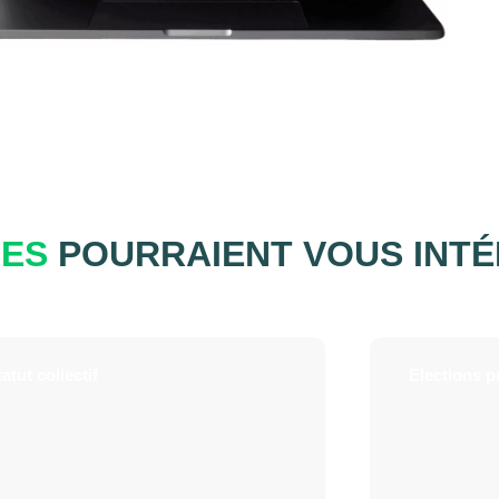
UES
POURRAIENT VOUS INT
atut collectif
Elections p