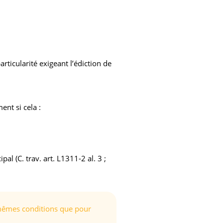
ticularité exigeant l’édiction de
ent si cela :
l (C. trav. art. L1311-2 al. 3 ;
s mêmes conditions que pour