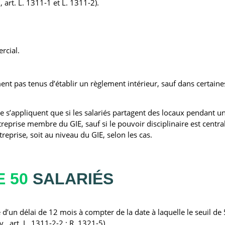
., art. L. 1311-1 et L. 1311-2).
rcial.
nt pas tenus d’établir un règlement intérieur, sauf dans certain
 s’appliquent que si les salariés partagent des locaux pendant une
treprise membre du GIE, sauf si le pouvoir disciplinaire est centra
reprise, soit au niveau du GIE, selon les cas.
E 50
SALARIÉS
 d’un délai de 12 mois à compter de la date à laquelle le seuil de 
., art. L. 1311-2-2 ; R. 1321-5).