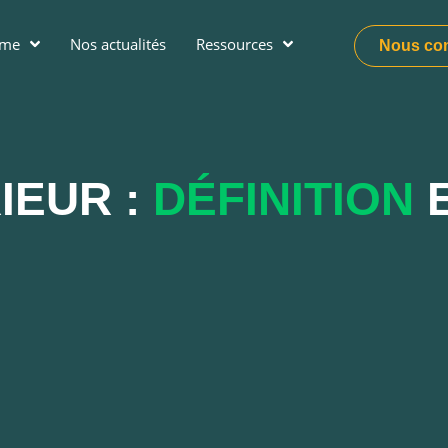
ume
Nos actualités
Ressources
Nous con
IEUR :
DÉFINITION