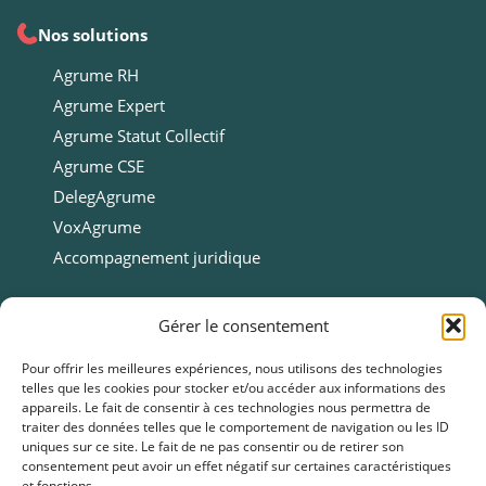
Nos solutions
Agrume RH
Agrume Expert
Agrume Statut Collectif
Agrume CSE
DelegAgrume
VoxAgrume
Accompagnement juridique
Ressources
Gérer le consentement
Ressources
Pour offrir les meilleures expériences, nous utilisons des technologies
telles que les cookies pour stocker et/ou accéder aux informations des
Webinars
appareils. Le fait de consentir à ces technologies nous permettra de
Cas clients
traiter des données telles que le comportement de navigation ou les ID
uniques sur ce site. Le fait de ne pas consentir ou de retirer son
Fiches pratiques
consentement peut avoir un effet négatif sur certaines caractéristiques
et fonctions.