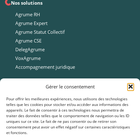
Nos solutions
Agrume RH
Agrume Expert
Agrume Statut Collectif
Agrume CSE
DelegAgrume
VoxAgrume
Accompagnement juridique
Ressources
Gérer le consentement
Ressources
Pour offrir les meilleures expériences, nous utilisons des technologies
telles que les cookies pour stocker et/ou accéder aux informations des
Webinars
appareils. Le fait de consentir à ces technologies nous permettra de
Cas clients
traiter des données telles que le comportement de navigation ou les ID
uniques sur ce site. Le fait de ne pas consentir ou de retirer son
Fiches pratiques
consentement peut avoir un effet négatif sur certaines caractéristiques
et fonctions.
Livres blancs & Guides