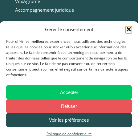
VoxAgrume
Accompagnement juridique
Ressources
Gérer le consentement
Ressources
Pour offrir les meilleures expériences, nous utilisons des technologies
telles que les cookies pour stocker et/ou accéder aux informations des
Webinars
appareils. Le fait de consentir à ces technologies nous permettra de
Cas clients
traiter des données telles que le comportement de navigation ou les ID
uniques sur ce site. Le fait de ne pas consentir ou de retirer son
Fiches pratiques
consentement peut avoir un effet négatif sur certaines caractéristiques
Livres blancs & Guides
et fonctions.
Boîtes à outils
Presse
Accepter
FAQ
Refuser
Voir les préférences
Mentions légales
–
Politique de Confidentialité
–
CGU / CGV
Politique de confidentialité