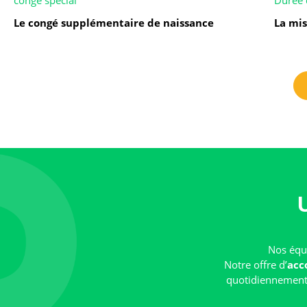
congé spécial
Durée 
Le congé supplémentaire de naissance
La mis
Nos équi
Notre offre d’
acc
quotidiennement e