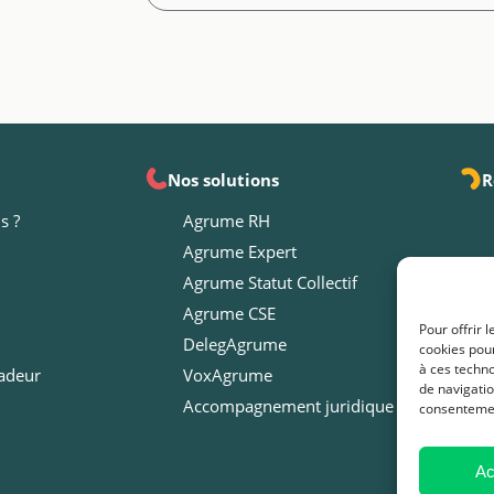
Nos solutions
R
s ?
Agrume RH
Agrume Expert
Agrume Statut Collectif
Agrume CSE
Pour offrir 
DelegAgrume
cookies pour
à ces techn
adeur
VoxAgrume
de navigatio
Accompagnement juridique
consentement
Ac