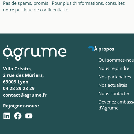
Pas de spams, promis ! Pour plus d’informations, consultez
notre
politique de confidentialité
.
À propos
Qui sommes-nou
Nous rejoindre
Villa Créatis,
2 rue des Mûriers,
Nos partenaires
69009 Lyon
Nos actualités
04 28 29 28 29
Nous contacter
contact@agrume.fr
Devenez ambass
Rejoignez-nous :
d’Agrume