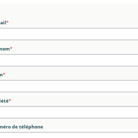
ail
*
énom
*
m
*
iété
*
éro de téléphone