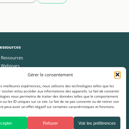
essources
Ressources
Webinars
Cas clients
Gérer le consentement
Fiches pratiques
les meilleures expériences, nous utilisons des technologies telles que les
Livres blancs & Guides
 stocker et/ou accéder aux informations des appareils. Le fait de consentir
ologies nous permettra de traiter des données telles que le comportement
Boîtes à outils
n ou les ID uniques sur ce site. Le fait de ne pas consentir ou de retirer son
Presse
 peut avoir un effet négatif sur certaines caractéristiques et fonctions.
FAQ
cepter
Refuser
Voir les préférences