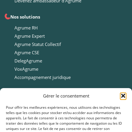
Devenez ambassadeur d’Agrume
Nos solutions
Agrume RH
Agrume Expert
Agrume Statut Collectif
Agrume CSE
DelegAgrume
VoxAgrume
Accompagnement juridique
Ressources
Gérer le consentement
Ressources
Pour offrir les meilleures expériences, nous utilisons des technologies
telles que les cookies pour stocker et/ou accéder aux informations des
Webinars
appareils. Le fait de consentir à ces technologies nous permettra de
Cas clients
traiter des données telles que le comportement de navigation ou les ID
uniques sur ce site. Le fait de ne pas consentir ou de retirer son
Fiches pratiques