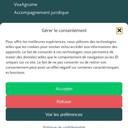
VoxAgrume
Accompagnement juridique
Ressources
Gérer le consentement
Ressources
Pour offrir les meilleures expériences, nous utilisons des technologies
telles que les cookies pour stocker et/ou accéder aux informations des
Webinars
appareils. Le fait de consentir à ces technologies nous permettra de
Cas clients
traiter des données telles que le comportement de navigation ou les ID
uniques sur ce site. Le fait de ne pas consentir ou de retirer son
Fiches pratiques
consentement peut avoir un effet négatif sur certaines caractéristiques
et fonctions.
Livres blancs & Guides
Boîtes à outils
Presse
Accepter
FAQ
Refuser
Voir les préférences
Mentions légales
–
Politique de Confidentialité
–
CGU / CGV
Politique de confidentialité